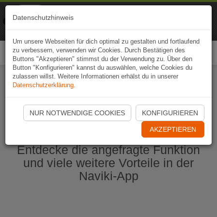
Naviki
Datenschutzhinweis
Zur App
Fahrrad-Navi
Um unsere Webseiten für dich optimal zu gestalten und fortlaufend
zu verbessern, verwenden wir Cookies. Durch Bestätigen des
Togg
Buttons "Akzeptieren" stimmst du der Verwendung zu. Über den
navi
Button "Konfigurieren" kannst du auswählen, welche Cookies du
zulassen willst. Weitere Informationen erhälst du in unserer
Datenschutzerklärung
.
Naviki App jetzt öffnen
NUR NOTWENDIGE COOKIES
KONFIGURIEREN
AKZEPTIEREN
Entdecke die angefragte Funktion
und viele weitere Vorteile in der
Naviki-App