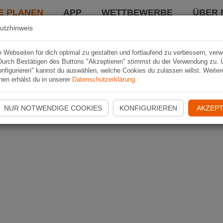
E PLANEN
APP
WETTBEWERBE
ÜBER 
utzhinweis
Webseiten für dich optimal zu gestalten und fortlaufend zu verbessern, ver
Durch Bestätigen des Buttons "Akzeptieren" stimmst du der Verwendung zu. 
nfigurieren" kannst du auswählen, welche Cookies du zulassen willst. Weiter
nen erhälst du in unserer
Datenschutzerklärung
.
NUR NOTWENDIGE COOKIES
KONFIGURIEREN
AKZEPT