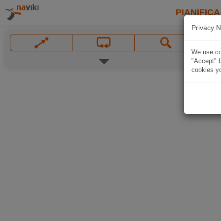
PIANIFICA
Privacy N
We use coo
"Accept" b
cookies yo