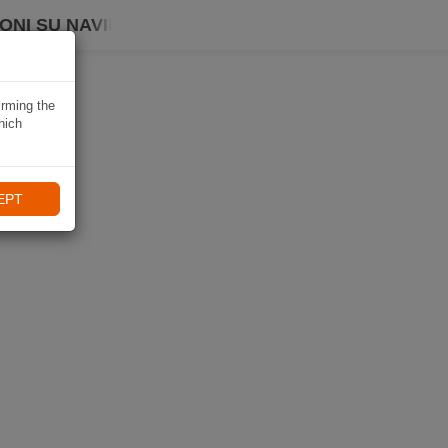
ONI SU NAVIKI
irming the
hich
EPT