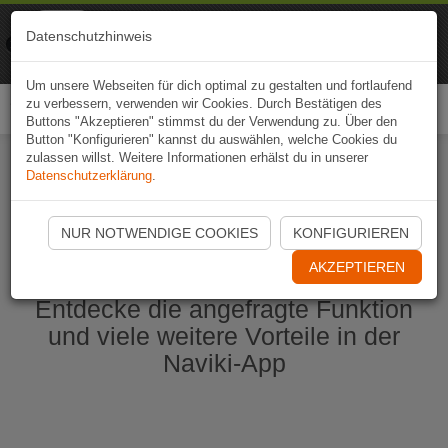
Naviki
Datenschutzhinweis
Zur App
Fahrrad-Navi
Um unsere Webseiten für dich optimal zu gestalten und fortlaufend
zu verbessern, verwenden wir Cookies. Durch Bestätigen des
Togg
Buttons "Akzeptieren" stimmst du der Verwendung zu. Über den
navi
Button "Konfigurieren" kannst du auswählen, welche Cookies du
zulassen willst. Weitere Informationen erhälst du in unserer
Datenschutzerklärung
.
Naviki App jetzt öffnen
NUR NOTWENDIGE COOKIES
KONFIGURIEREN
AKZEPTIEREN
Entdecke die angefragte Funktion
und viele weitere Vorteile in der
Naviki-App