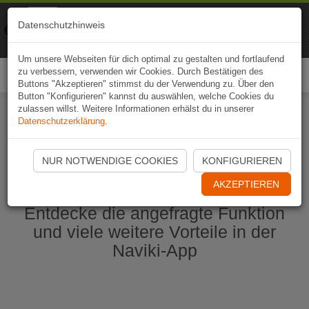
Naviki
Datenschutzhinweis
Zur App
Fahrrad-Navi
Um unsere Webseiten für dich optimal zu gestalten und fortlaufend
zu verbessern, verwenden wir Cookies. Durch Bestätigen des
Togg
Buttons "Akzeptieren" stimmst du der Verwendung zu. Über den
navi
Button "Konfigurieren" kannst du auswählen, welche Cookies du
zulassen willst. Weitere Informationen erhälst du in unserer
Datenschutzerklärung
.
Naviki App jetzt öffnen
NUR NOTWENDIGE COOKIES
KONFIGURIEREN
AKZEPTIEREN
Entdecke die angefragte Funktion
und viele weitere Vorteile in der
Naviki-App