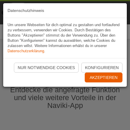
Naviki
Datenschutzhinweis
Zur App
Fahrrad-Navi
Um unsere Webseiten für dich optimal zu gestalten und fortlaufend
zu verbessern, verwenden wir Cookies. Durch Bestätigen des
Togg
Buttons "Akzeptieren" stimmst du der Verwendung zu. Über den
navi
Button "Konfigurieren" kannst du auswählen, welche Cookies du
zulassen willst. Weitere Informationen erhälst du in unserer
Datenschutzerklärung
.
Naviki App jetzt öffnen
NUR NOTWENDIGE COOKIES
KONFIGURIEREN
AKZEPTIEREN
Entdecke die angefragte Funktion
und viele weitere Vorteile in der
Naviki-App