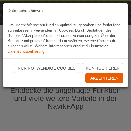
Naviki
Datenschutzhinweis
Zur App
Fahrrad-Navi
Um unsere Webseiten für dich optimal zu gestalten und fortlaufend
zu verbessern, verwenden wir Cookies. Durch Bestätigen des
Togg
Buttons "Akzeptieren" stimmst du der Verwendung zu. Über den
navi
Button "Konfigurieren" kannst du auswählen, welche Cookies du
zulassen willst. Weitere Informationen erhälst du in unserer
Datenschutzerklärung
.
Naviki App jetzt öffnen
NUR NOTWENDIGE COOKIES
KONFIGURIEREN
AKZEPTIEREN
Entdecke die angefragte Funktion
und viele weitere Vorteile in der
Naviki-App