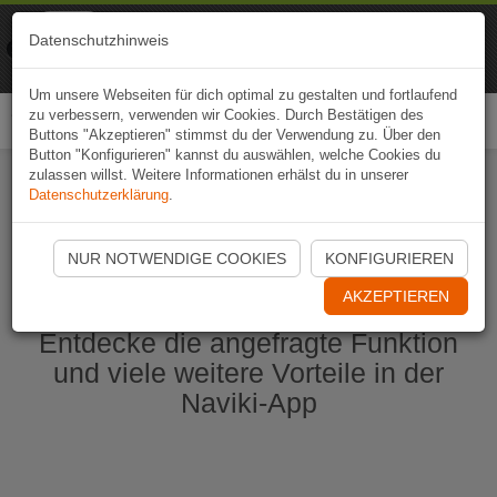
Naviki
Datenschutzhinweis
Zur App
Fahrrad-Navi
Um unsere Webseiten für dich optimal zu gestalten und fortlaufend
zu verbessern, verwenden wir Cookies. Durch Bestätigen des
Togg
Buttons "Akzeptieren" stimmst du der Verwendung zu. Über den
navi
Button "Konfigurieren" kannst du auswählen, welche Cookies du
zulassen willst. Weitere Informationen erhälst du in unserer
Datenschutzerklärung
.
Naviki App jetzt öffnen
NUR NOTWENDIGE COOKIES
KONFIGURIEREN
AKZEPTIEREN
Entdecke die angefragte Funktion
und viele weitere Vorteile in der
Naviki-App