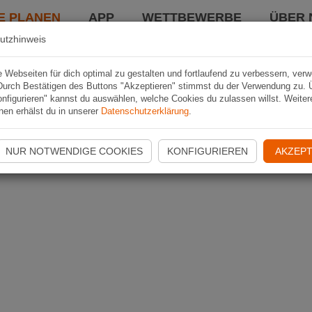
E PLANEN
APP
WETTBEWERBE
ÜBER 
utzhinweis
Webseiten für dich optimal zu gestalten und fortlaufend zu verbessern, ver
Durch Bestätigen des Buttons "Akzeptieren" stimmst du der Verwendung zu. 
nfigurieren" kannst du auswählen, welche Cookies du zulassen willst. Weiter
nen erhälst du in unserer
Datenschutzerklärung
.
NUR NOTWENDIGE COOKIES
KONFIGURIEREN
AKZEPT