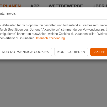
E PLANEN
APP
WETTBEWERBE
ÜBER 
utzhinweis
Webseiten für dich optimal zu gestalten und fortlaufend zu verbessern, ver
Durch Bestätigen des Buttons "Akzeptieren" stimmst du der Verwendung zu. 
nfigurieren" kannst du auswählen, welche Cookies du zulassen willst. Weiter
nen erhälst du in unserer
Datenschutzerklärung
.
NUR NOTWENDIGE COOKIES
KONFIGURIEREN
AKZEPT