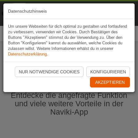
Naviki
Datenschutzhinweis
Zur App
Fahrrad-Navi
Um unsere Webseiten für dich optimal zu gestalten und fortlaufend
zu verbessern, verwenden wir Cookies. Durch Bestätigen des
Togg
Buttons "Akzeptieren" stimmst du der Verwendung zu. Über den
navi
Button "Konfigurieren" kannst du auswählen, welche Cookies du
zulassen willst. Weitere Informationen erhälst du in unserer
Datenschutzerklärung
.
Naviki App jetzt öffnen
NUR NOTWENDIGE COOKIES
KONFIGURIEREN
AKZEPTIEREN
Entdecke die angefragte Funktion
und viele weitere Vorteile in der
Naviki-App