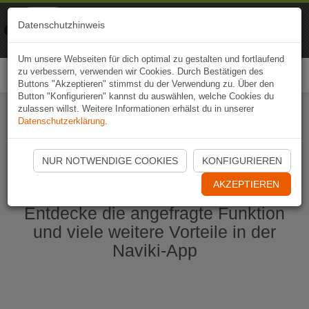
Naviki
Datenschutzhinweis
Zur App
Fahrrad-Navi
Um unsere Webseiten für dich optimal zu gestalten und fortlaufend
zu verbessern, verwenden wir Cookies. Durch Bestätigen des
Togg
Buttons "Akzeptieren" stimmst du der Verwendung zu. Über den
navi
Button "Konfigurieren" kannst du auswählen, welche Cookies du
zulassen willst. Weitere Informationen erhälst du in unserer
Datenschutzerklärung
.
Naviki App jetzt öffnen
NUR NOTWENDIGE COOKIES
KONFIGURIEREN
AKZEPTIEREN
Entdecke die angefragte Funktion
und viele weitere Vorteile in der
Naviki-App