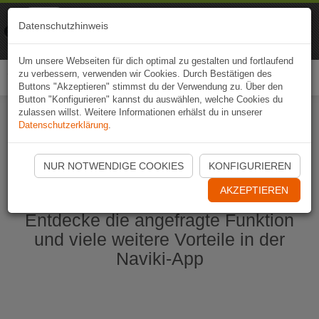
Naviki
Datenschutzhinweis
Zur App
Fahrrad-Navi
Um unsere Webseiten für dich optimal zu gestalten und fortlaufend
zu verbessern, verwenden wir Cookies. Durch Bestätigen des
Togg
Buttons "Akzeptieren" stimmst du der Verwendung zu. Über den
navi
Button "Konfigurieren" kannst du auswählen, welche Cookies du
zulassen willst. Weitere Informationen erhälst du in unserer
Datenschutzerklärung
.
Naviki App jetzt öffnen
NUR NOTWENDIGE COOKIES
KONFIGURIEREN
AKZEPTIEREN
Entdecke die angefragte Funktion
und viele weitere Vorteile in der
Naviki-App