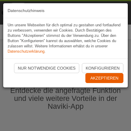
Naviki
Datenschutzhinweis
Zur App
Fahrrad-Navi
Um unsere Webseiten für dich optimal zu gestalten und fortlaufend
zu verbessern, verwenden wir Cookies. Durch Bestätigen des
Togg
Buttons "Akzeptieren" stimmst du der Verwendung zu. Über den
navi
Button "Konfigurieren" kannst du auswählen, welche Cookies du
zulassen willst. Weitere Informationen erhälst du in unserer
Datenschutzerklärung
.
Naviki App jetzt öffnen
NUR NOTWENDIGE COOKIES
KONFIGURIEREN
AKZEPTIEREN
Entdecke die angefragte Funktion
und viele weitere Vorteile in der
Naviki-App