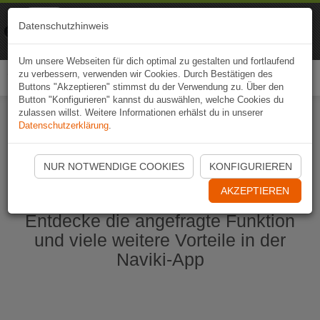
Naviki
Datenschutzhinweis
Zur App
Fahrrad-Navi
Um unsere Webseiten für dich optimal zu gestalten und fortlaufend
zu verbessern, verwenden wir Cookies. Durch Bestätigen des
Togg
Buttons "Akzeptieren" stimmst du der Verwendung zu. Über den
navi
Button "Konfigurieren" kannst du auswählen, welche Cookies du
zulassen willst. Weitere Informationen erhälst du in unserer
Datenschutzerklärung
.
Naviki App jetzt öffnen
NUR NOTWENDIGE COOKIES
KONFIGURIEREN
AKZEPTIEREN
Entdecke die angefragte Funktion
und viele weitere Vorteile in der
Naviki-App