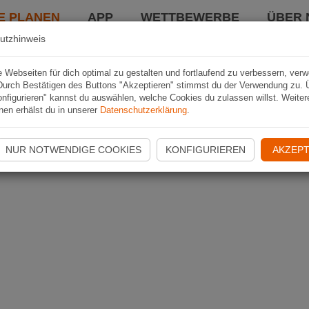
E PLANEN
APP
WETTBEWERBE
ÜBER 
utzhinweis
Webseiten für dich optimal zu gestalten und fortlaufend zu verbessern, ver
Durch Bestätigen des Buttons "Akzeptieren" stimmst du der Verwendung zu. 
nfigurieren" kannst du auswählen, welche Cookies du zulassen willst. Weiter
nen erhälst du in unserer
Datenschutzerklärung
.
NUR NOTWENDIGE COOKIES
KONFIGURIEREN
AKZEPT