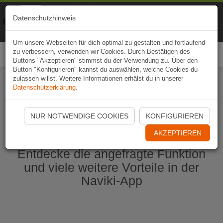
Naviki
Datenschutzhinweis
Zur App
Fahrrad-Navi
Um unsere Webseiten für dich optimal zu gestalten und fortlaufend
zu verbessern, verwenden wir Cookies. Durch Bestätigen des
Togg
Buttons "Akzeptieren" stimmst du der Verwendung zu. Über den
navi
Button "Konfigurieren" kannst du auswählen, welche Cookies du
zulassen willst. Weitere Informationen erhälst du in unserer
Datenschutzerklärung
.
Naviki App jetzt öffnen
NUR NOTWENDIGE COOKIES
KONFIGURIEREN
AKZEPTIEREN
Entdecke die angefragte Funktion
und viele weitere Vorteile in der
Naviki-App