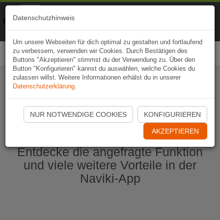
Naviki
Datenschutzhinweis
Zur App
Fahrrad-Navi
Um unsere Webseiten für dich optimal zu gestalten und fortlaufend
zu verbessern, verwenden wir Cookies. Durch Bestätigen des
Togg
Buttons "Akzeptieren" stimmst du der Verwendung zu. Über den
navi
Button "Konfigurieren" kannst du auswählen, welche Cookies du
zulassen willst. Weitere Informationen erhälst du in unserer
Datenschutzerklärung
.
Naviki App jetzt öffnen
NUR NOTWENDIGE COOKIES
KONFIGURIEREN
AKZEPTIEREN
Entdecke die angefragte Funktion
und viele weitere Vorteile in der
Naviki-App