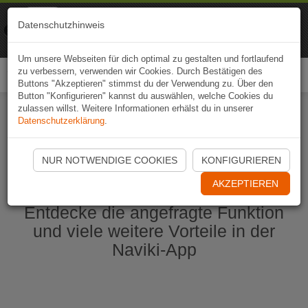
Naviki
Datenschutzhinweis
Zur App
Fahrrad-Navi
Um unsere Webseiten für dich optimal zu gestalten und fortlaufend
zu verbessern, verwenden wir Cookies. Durch Bestätigen des
Togg
Buttons "Akzeptieren" stimmst du der Verwendung zu. Über den
navi
Button "Konfigurieren" kannst du auswählen, welche Cookies du
zulassen willst. Weitere Informationen erhälst du in unserer
Datenschutzerklärung
.
Naviki App jetzt öffnen
NUR NOTWENDIGE COOKIES
KONFIGURIEREN
AKZEPTIEREN
Entdecke die angefragte Funktion
und viele weitere Vorteile in der
Naviki-App