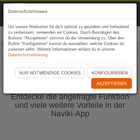
Naviki
Datenschutzhinweis
Zur App
Fahrrad-Navi
Um unsere Webseiten für dich optimal zu gestalten und fortlaufend
zu verbessern, verwenden wir Cookies. Durch Bestätigen des
Togg
Buttons "Akzeptieren" stimmst du der Verwendung zu. Über den
navi
Button "Konfigurieren" kannst du auswählen, welche Cookies du
zulassen willst. Weitere Informationen erhälst du in unserer
Datenschutzerklärung
.
Naviki App jetzt öffnen
NUR NOTWENDIGE COOKIES
KONFIGURIEREN
AKZEPTIEREN
Entdecke die angefragte Funktion
und viele weitere Vorteile in der
Naviki-App