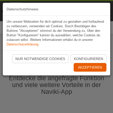
Naviki
Datenschutzhinweis
Zur App
Fahrrad-Navi
Um unsere Webseiten für dich optimal zu gestalten und fortlaufend
zu verbessern, verwenden wir Cookies. Durch Bestätigen des
Togg
Buttons "Akzeptieren" stimmst du der Verwendung zu. Über den
navi
Button "Konfigurieren" kannst du auswählen, welche Cookies du
zulassen willst. Weitere Informationen erhälst du in unserer
Datenschutzerklärung
.
Naviki App jetzt öffnen
NUR NOTWENDIGE COOKIES
KONFIGURIEREN
AKZEPTIEREN
Entdecke die angefragte Funktion
und viele weitere Vorteile in der
Naviki-App