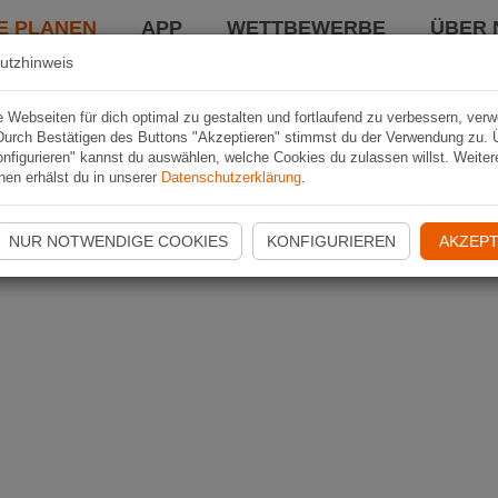
E PLANEN
APP
WETTBEWERBE
ÜBER 
utzhinweis
Webseiten für dich optimal zu gestalten und fortlaufend zu verbessern, ver
Durch Bestätigen des Buttons "Akzeptieren" stimmst du der Verwendung zu. 
nfigurieren" kannst du auswählen, welche Cookies du zulassen willst. Weiter
nen erhälst du in unserer
Datenschutzerklärung
.
NUR NOTWENDIGE COOKIES
KONFIGURIEREN
AKZEPT