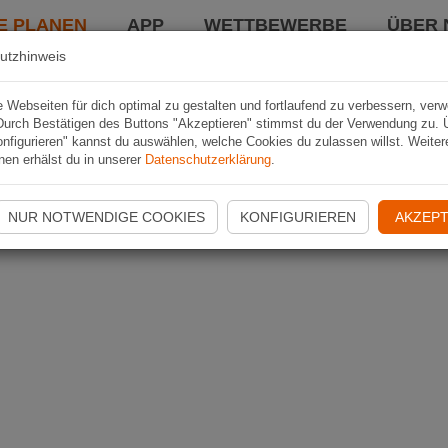
E PLANEN
APP
WETTBEWERBE
ÜBER 
utzhinweis
Webseiten für dich optimal zu gestalten und fortlaufend zu verbessern, ver
Durch Bestätigen des Buttons "Akzeptieren" stimmst du der Verwendung zu. 
nfigurieren" kannst du auswählen, welche Cookies du zulassen willst. Weiter
nen erhälst du in unserer
Datenschutzerklärung
.
NUR NOTWENDIGE COOKIES
KONFIGURIEREN
AKZEPT