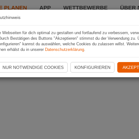
E PLANEN
APP
WETTBEWERBE
ÜBER 
utzhinweis
Webseiten für dich optimal zu gestalten und fortlaufend zu verbessern, ver
Durch Bestätigen des Buttons "Akzeptieren" stimmst du der Verwendung zu. 
nfigurieren" kannst du auswählen, welche Cookies du zulassen willst. Weiter
nen erhälst du in unserer
Datenschutzerklärung
.
NUR NOTWENDIGE COOKIES
KONFIGURIEREN
AKZEPT