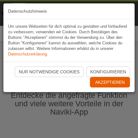
Naviki
Datenschutzhinweis
Zur App
Fahrrad-Navi
Um unsere Webseiten für dich optimal zu gestalten und fortlaufend
zu verbessern, verwenden wir Cookies. Durch Bestätigen des
Togg
Buttons "Akzeptieren" stimmst du der Verwendung zu. Über den
navi
Button "Konfigurieren" kannst du auswählen, welche Cookies du
zulassen willst. Weitere Informationen erhälst du in unserer
Datenschutzerklärung
.
Naviki App jetzt öffnen
NUR NOTWENDIGE COOKIES
KONFIGURIEREN
AKZEPTIEREN
Entdecke die angefragte Funktion
und viele weitere Vorteile in der
Naviki-App