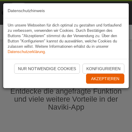
Naviki
Datenschutzhinweis
Zur App
Fahrrad-Navi
Um unsere Webseiten für dich optimal zu gestalten und fortlaufend
zu verbessern, verwenden wir Cookies. Durch Bestätigen des
Togg
Buttons "Akzeptieren" stimmst du der Verwendung zu. Über den
navi
Button "Konfigurieren" kannst du auswählen, welche Cookies du
zulassen willst. Weitere Informationen erhälst du in unserer
Datenschutzerklärung
.
Naviki App jetzt öffnen
NUR NOTWENDIGE COOKIES
KONFIGURIEREN
AKZEPTIEREN
Entdecke die angefragte Funktion
und viele weitere Vorteile in der
Naviki-App