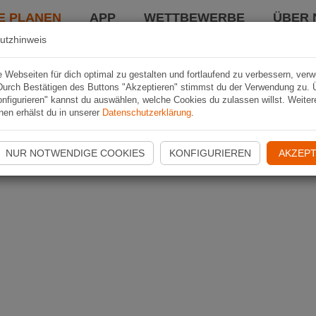
E PLANEN
APP
WETTBEWERBE
ÜBER 
utzhinweis
Webseiten für dich optimal zu gestalten und fortlaufend zu verbessern, ver
Durch Bestätigen des Buttons "Akzeptieren" stimmst du der Verwendung zu. 
nfigurieren" kannst du auswählen, welche Cookies du zulassen willst. Weiter
nen erhälst du in unserer
Datenschutzerklärung
.
NUR NOTWENDIGE COOKIES
KONFIGURIEREN
AKZEPT