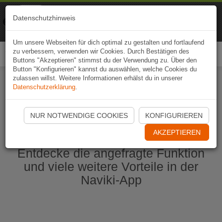
Naviki
Datenschutzhinweis
Zur App
Fahrrad-Navi
Um unsere Webseiten für dich optimal zu gestalten und fortlaufend
zu verbessern, verwenden wir Cookies. Durch Bestätigen des
Togg
Buttons "Akzeptieren" stimmst du der Verwendung zu. Über den
navi
Button "Konfigurieren" kannst du auswählen, welche Cookies du
zulassen willst. Weitere Informationen erhälst du in unserer
Datenschutzerklärung
.
Naviki App jetzt öffnen
NUR NOTWENDIGE COOKIES
KONFIGURIEREN
AKZEPTIEREN
Entdecke die angefragte Funktion
und viele weitere Vorteile in der
Naviki-App