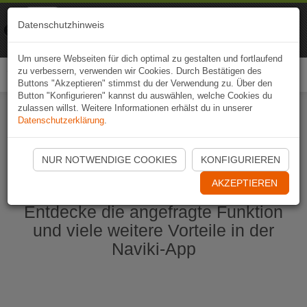
Naviki
Datenschutzhinweis
Zur App
Fahrrad-Navi
Um unsere Webseiten für dich optimal zu gestalten und fortlaufend
zu verbessern, verwenden wir Cookies. Durch Bestätigen des
Togg
Buttons "Akzeptieren" stimmst du der Verwendung zu. Über den
navi
Button "Konfigurieren" kannst du auswählen, welche Cookies du
zulassen willst. Weitere Informationen erhälst du in unserer
Datenschutzerklärung
.
Naviki App jetzt öffnen
NUR NOTWENDIGE COOKIES
KONFIGURIEREN
AKZEPTIEREN
Entdecke die angefragte Funktion
und viele weitere Vorteile in der
Naviki-App