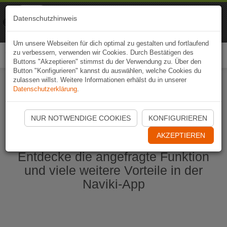
Naviki
Datenschutzhinweis
Zur App
Fahrrad-Navi
Um unsere Webseiten für dich optimal zu gestalten und fortlaufend
zu verbessern, verwenden wir Cookies. Durch Bestätigen des
Togg
Buttons "Akzeptieren" stimmst du der Verwendung zu. Über den
navi
Button "Konfigurieren" kannst du auswählen, welche Cookies du
zulassen willst. Weitere Informationen erhälst du in unserer
Datenschutzerklärung
.
Naviki App jetzt öffnen
NUR NOTWENDIGE COOKIES
KONFIGURIEREN
AKZEPTIEREN
Entdecke die angefragte Funktion
und viele weitere Vorteile in der
Naviki-App