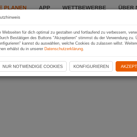
E PLANEN
APP
WETTBEWERBE
ÜBER 
utzhinweis
Webseiten für dich optimal zu gestalten und fortlaufend zu verbessern, ver
Durch Bestätigen des Buttons "Akzeptieren" stimmst du der Verwendung zu. 
nfigurieren" kannst du auswählen, welche Cookies du zulassen willst. Weiter
nen erhälst du in unserer
Datenschutzerklärung
.
NUR NOTWENDIGE COOKIES
KONFIGURIEREN
AKZEPT