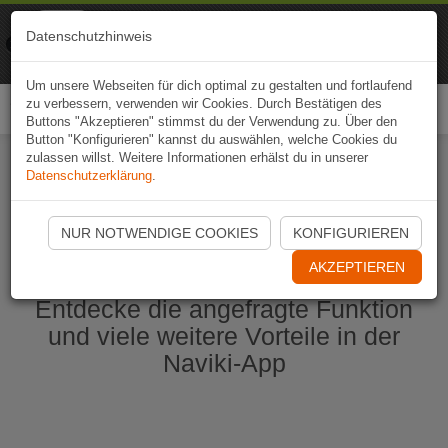
Naviki
Datenschutzhinweis
Zur App
Fahrrad-Navi
Um unsere Webseiten für dich optimal zu gestalten und fortlaufend
zu verbessern, verwenden wir Cookies. Durch Bestätigen des
Togg
Buttons "Akzeptieren" stimmst du der Verwendung zu. Über den
navi
Button "Konfigurieren" kannst du auswählen, welche Cookies du
zulassen willst. Weitere Informationen erhälst du in unserer
Datenschutzerklärung
.
Naviki App jetzt öffnen
NUR NOTWENDIGE COOKIES
KONFIGURIEREN
AKZEPTIEREN
Entdecke die angefragte Funktion
und viele weitere Vorteile in der
Naviki-App