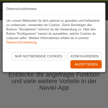
Naviki
Datenschutzhinweis
Zur App
Fahrrad-Navi
Um unsere Webseiten für dich optimal zu gestalten und fortlaufend
zu verbessern, verwenden wir Cookies. Durch Bestätigen des
Togg
Buttons "Akzeptieren" stimmst du der Verwendung zu. Über den
navi
Button "Konfigurieren" kannst du auswählen, welche Cookies du
zulassen willst. Weitere Informationen erhälst du in unserer
Datenschutzerklärung
.
Naviki App jetzt öffnen
NUR NOTWENDIGE COOKIES
KONFIGURIEREN
AKZEPTIEREN
Entdecke die angefragte Funktion
und viele weitere Vorteile in der
Naviki-App