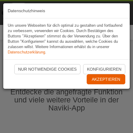
Naviki
Datenschutzhinweis
Zur App
Fahrrad-Navi
Um unsere Webseiten für dich optimal zu gestalten und fortlaufend
zu verbessern, verwenden wir Cookies. Durch Bestätigen des
Togg
Buttons "Akzeptieren" stimmst du der Verwendung zu. Über den
navi
Button "Konfigurieren" kannst du auswählen, welche Cookies du
zulassen willst. Weitere Informationen erhälst du in unserer
Datenschutzerklärung
.
Naviki App jetzt öffnen
NUR NOTWENDIGE COOKIES
KONFIGURIEREN
AKZEPTIEREN
Entdecke die angefragte Funktion
und viele weitere Vorteile in der
Naviki-App