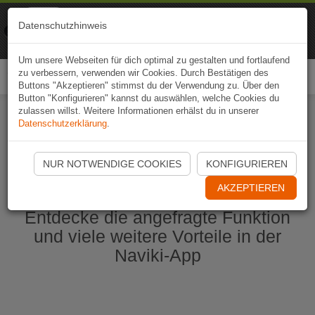
Naviki
Datenschutzhinweis
Zur App
Fahrrad-Navi
Um unsere Webseiten für dich optimal zu gestalten und fortlaufend
zu verbessern, verwenden wir Cookies. Durch Bestätigen des
Togg
Buttons "Akzeptieren" stimmst du der Verwendung zu. Über den
navi
Button "Konfigurieren" kannst du auswählen, welche Cookies du
zulassen willst. Weitere Informationen erhälst du in unserer
Datenschutzerklärung
.
Naviki App jetzt öffnen
NUR NOTWENDIGE COOKIES
KONFIGURIEREN
AKZEPTIEREN
Entdecke die angefragte Funktion
und viele weitere Vorteile in der
Naviki-App