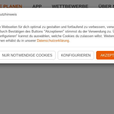
E PLANEN
APP
WETTBEWERBE
ÜBER 
utzhinweis
Webseiten für dich optimal zu gestalten und fortlaufend zu verbessern, ver
Durch Bestätigen des Buttons "Akzeptieren" stimmst du der Verwendung zu. 
nfigurieren" kannst du auswählen, welche Cookies du zulassen willst. Weiter
nen erhälst du in unserer
Datenschutzerklärung
.
NUR NOTWENDIGE COOKIES
KONFIGURIEREN
AKZEPT