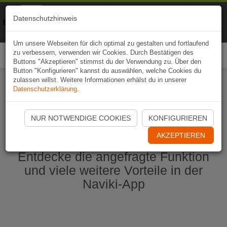
Naviki
Datenschutzhinweis
Zur App
Fahrrad-Navi
Um unsere Webseiten für dich optimal zu gestalten und fortlaufend
zu verbessern, verwenden wir Cookies. Durch Bestätigen des
Togg
Buttons "Akzeptieren" stimmst du der Verwendung zu. Über den
navi
Button "Konfigurieren" kannst du auswählen, welche Cookies du
zulassen willst. Weitere Informationen erhälst du in unserer
Datenschutzerklärung
.
Naviki App jetzt öffnen
NUR NOTWENDIGE COOKIES
KONFIGURIEREN
AKZEPTIEREN
Entdecke die angefragte Funktion
und viele weitere Vorteile in der
Naviki-App