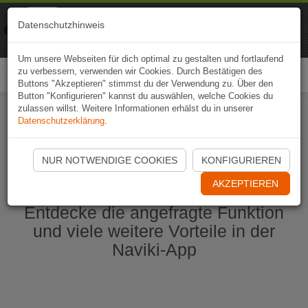
Naviki
Datenschutzhinweis
Zur App
Fahrrad-Navi
Um unsere Webseiten für dich optimal zu gestalten und fortlaufend
zu verbessern, verwenden wir Cookies. Durch Bestätigen des
Togg
Buttons "Akzeptieren" stimmst du der Verwendung zu. Über den
navi
Button "Konfigurieren" kannst du auswählen, welche Cookies du
zulassen willst. Weitere Informationen erhälst du in unserer
Datenschutzerklärung
.
Naviki App jetzt öffnen
NUR NOTWENDIGE COOKIES
KONFIGURIEREN
AKZEPTIEREN
Entdecke die angefragte Funktion
und viele weitere Vorteile in der
Naviki-App