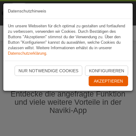
Naviki
Datenschutzhinweis
Zur App
Fahrrad-Navi
Um unsere Webseiten für dich optimal zu gestalten und fortlaufend
zu verbessern, verwenden wir Cookies. Durch Bestätigen des
Togg
Buttons "Akzeptieren" stimmst du der Verwendung zu. Über den
navi
Button "Konfigurieren" kannst du auswählen, welche Cookies du
zulassen willst. Weitere Informationen erhälst du in unserer
Datenschutzerklärung
.
Naviki App jetzt öffnen
NUR NOTWENDIGE COOKIES
KONFIGURIEREN
AKZEPTIEREN
Entdecke die angefragte Funktion
und viele weitere Vorteile in der
Naviki-App