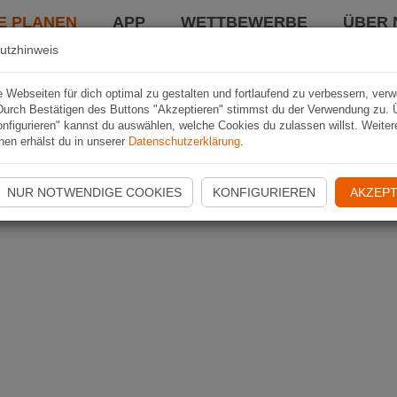
E PLANEN
APP
WETTBEWERBE
ÜBER 
utzhinweis
Webseiten für dich optimal zu gestalten und fortlaufend zu verbessern, ver
Durch Bestätigen des Buttons "Akzeptieren" stimmst du der Verwendung zu. 
nfigurieren" kannst du auswählen, welche Cookies du zulassen willst. Weiter
nen erhälst du in unserer
Datenschutzerklärung
.
NUR NOTWENDIGE COOKIES
KONFIGURIEREN
AKZEPT