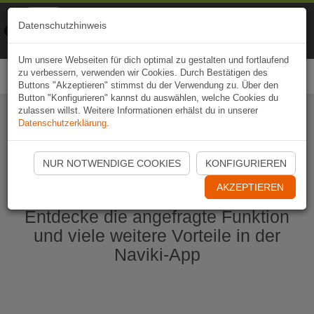
Naviki
Datenschutzhinweis
Zur App
Fahrrad-Navi
Um unsere Webseiten für dich optimal zu gestalten und fortlaufend
zu verbessern, verwenden wir Cookies. Durch Bestätigen des
Togg
Buttons "Akzeptieren" stimmst du der Verwendung zu. Über den
navi
Button "Konfigurieren" kannst du auswählen, welche Cookies du
zulassen willst. Weitere Informationen erhälst du in unserer
Datenschutzerklärung
.
Naviki App jetzt öffnen
NUR NOTWENDIGE COOKIES
KONFIGURIEREN
AKZEPTIEREN
Entdecke die angefragte Funktion
und viele weitere Vorteile in der
Naviki-App