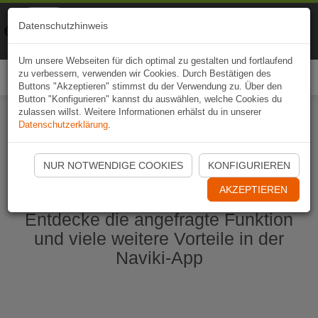
Naviki
Datenschutzhinweis
Zur App
Fahrrad-Navi
Um unsere Webseiten für dich optimal zu gestalten und fortlaufend
zu verbessern, verwenden wir Cookies. Durch Bestätigen des
Togg
Buttons "Akzeptieren" stimmst du der Verwendung zu. Über den
navi
Button "Konfigurieren" kannst du auswählen, welche Cookies du
zulassen willst. Weitere Informationen erhälst du in unserer
Datenschutzerklärung
.
Naviki App jetzt öffnen
NUR NOTWENDIGE COOKIES
KONFIGURIEREN
AKZEPTIEREN
Entdecke die angefragte Funktion
und viele weitere Vorteile in der
Naviki-App