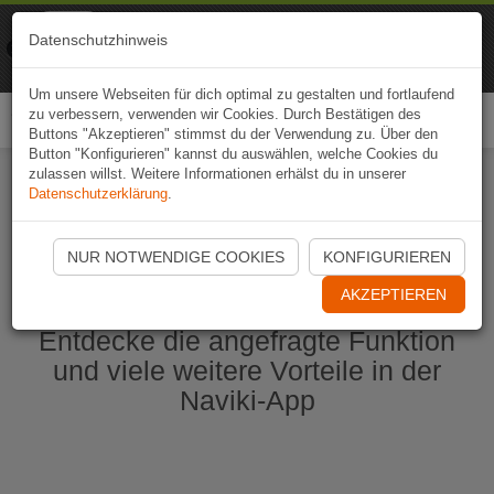
Naviki
Datenschutzhinweis
Zur App
Fahrrad-Navi
Um unsere Webseiten für dich optimal zu gestalten und fortlaufend
zu verbessern, verwenden wir Cookies. Durch Bestätigen des
Togg
Buttons "Akzeptieren" stimmst du der Verwendung zu. Über den
navi
Button "Konfigurieren" kannst du auswählen, welche Cookies du
zulassen willst. Weitere Informationen erhälst du in unserer
Datenschutzerklärung
.
Naviki App jetzt öffnen
NUR NOTWENDIGE COOKIES
KONFIGURIEREN
AKZEPTIEREN
Entdecke die angefragte Funktion
und viele weitere Vorteile in der
Naviki-App