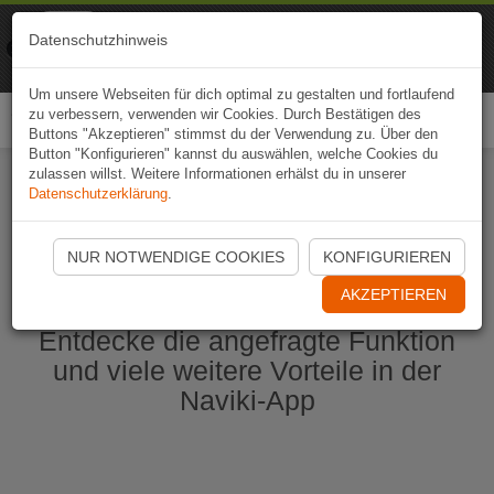
Naviki
Datenschutzhinweis
Zur App
Fahrrad-Navi
Um unsere Webseiten für dich optimal zu gestalten und fortlaufend
zu verbessern, verwenden wir Cookies. Durch Bestätigen des
Togg
Buttons "Akzeptieren" stimmst du der Verwendung zu. Über den
navi
Button "Konfigurieren" kannst du auswählen, welche Cookies du
zulassen willst. Weitere Informationen erhälst du in unserer
Datenschutzerklärung
.
Naviki App jetzt öffnen
NUR NOTWENDIGE COOKIES
KONFIGURIEREN
AKZEPTIEREN
Entdecke die angefragte Funktion
und viele weitere Vorteile in der
Naviki-App