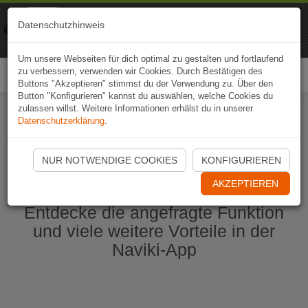
Naviki
Datenschutzhinweis
Zur App
Fahrrad-Navi
Um unsere Webseiten für dich optimal zu gestalten und fortlaufend
zu verbessern, verwenden wir Cookies. Durch Bestätigen des
Togg
Buttons "Akzeptieren" stimmst du der Verwendung zu. Über den
navi
Button "Konfigurieren" kannst du auswählen, welche Cookies du
zulassen willst. Weitere Informationen erhälst du in unserer
Datenschutzerklärung
.
Naviki App jetzt öffnen
NUR NOTWENDIGE COOKIES
KONFIGURIEREN
AKZEPTIEREN
Entdecke die angefragte Funktion
und viele weitere Vorteile in der
Naviki-App