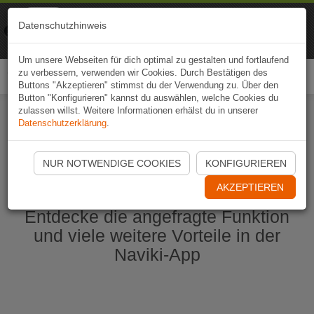
Naviki
Datenschutzhinweis
Zur App
Fahrrad-Navi
Um unsere Webseiten für dich optimal zu gestalten und fortlaufend
zu verbessern, verwenden wir Cookies. Durch Bestätigen des
Togg
Buttons "Akzeptieren" stimmst du der Verwendung zu. Über den
navi
Button "Konfigurieren" kannst du auswählen, welche Cookies du
zulassen willst. Weitere Informationen erhälst du in unserer
Datenschutzerklärung
.
Naviki App jetzt öffnen
NUR NOTWENDIGE COOKIES
KONFIGURIEREN
AKZEPTIEREN
Entdecke die angefragte Funktion
und viele weitere Vorteile in der
Naviki-App