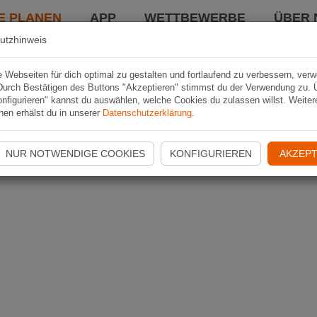
E PLANEN
APP
WETTBEWERBE
ÜBER 
utzhinweis
Webseiten für dich optimal zu gestalten und fortlaufend zu verbessern, ver
Durch Bestätigen des Buttons "Akzeptieren" stimmst du der Verwendung zu. 
nfigurieren" kannst du auswählen, welche Cookies du zulassen willst. Weiter
nen erhälst du in unserer
Datenschutzerklärung
.
NUR NOTWENDIGE COOKIES
KONFIGURIEREN
AKZEPT