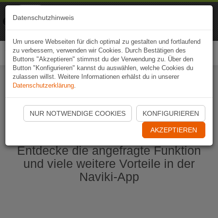
Naviki
Datenschutzhinweis
Zur App
Fahrrad-Navi
Um unsere Webseiten für dich optimal zu gestalten und fortlaufend
zu verbessern, verwenden wir Cookies. Durch Bestätigen des
Togg
Buttons "Akzeptieren" stimmst du der Verwendung zu. Über den
navi
Button "Konfigurieren" kannst du auswählen, welche Cookies du
zulassen willst. Weitere Informationen erhälst du in unserer
Datenschutzerklärung
.
Naviki App jetzt öffnen
NUR NOTWENDIGE COOKIES
KONFIGURIEREN
AKZEPTIEREN
Entdecke die angefragte Funktion
und viele weitere Vorteile in der
Naviki-App