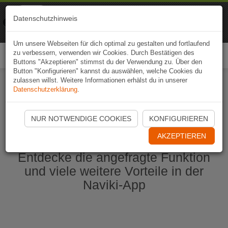
Naviki
Datenschutzhinweis
Zur App
Fahrrad-Navi
Um unsere Webseiten für dich optimal zu gestalten und fortlaufend
zu verbessern, verwenden wir Cookies. Durch Bestätigen des
Togg
Buttons "Akzeptieren" stimmst du der Verwendung zu. Über den
navi
Button "Konfigurieren" kannst du auswählen, welche Cookies du
zulassen willst. Weitere Informationen erhälst du in unserer
Datenschutzerklärung
.
Naviki App jetzt öffnen
NUR NOTWENDIGE COOKIES
KONFIGURIEREN
AKZEPTIEREN
Entdecke die angefragte Funktion
und viele weitere Vorteile in der
Naviki-App