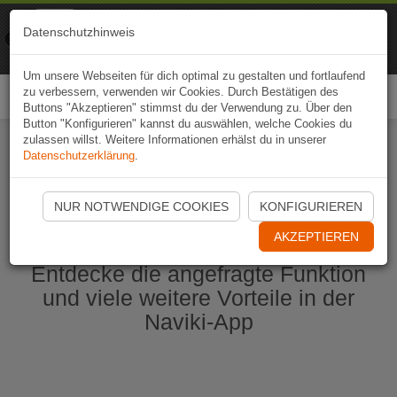
Naviki
Datenschutzhinweis
Zur App
Fahrrad-Navi
Um unsere Webseiten für dich optimal zu gestalten und fortlaufend
zu verbessern, verwenden wir Cookies. Durch Bestätigen des
Togg
Buttons "Akzeptieren" stimmst du der Verwendung zu. Über den
navi
Button "Konfigurieren" kannst du auswählen, welche Cookies du
zulassen willst. Weitere Informationen erhälst du in unserer
Datenschutzerklärung
.
Naviki App jetzt öffnen
NUR NOTWENDIGE COOKIES
KONFIGURIEREN
AKZEPTIEREN
Entdecke die angefragte Funktion
und viele weitere Vorteile in der
Naviki-App